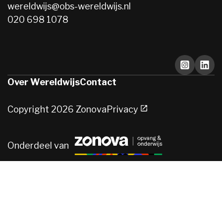
wereldwijs@obs-wereldwijs.nl
020 698 1078
Instagra
Linke
Over Wereldwijs
Contact
Copyright 2026 Zonova
Privacy
Ga naar Zonova.nl (opent in een nieu
Onderdeel van